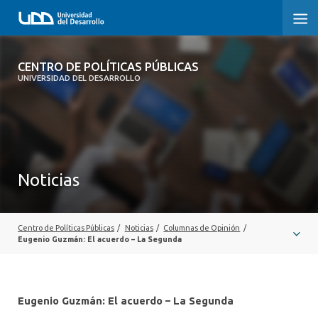
CENTRO DE POLÍTICAS PÚBLICAS
CENTRO DE POLÍTICAS PÚBLICAS
UNIVERSIDAD DEL DESARROLLO
INICIO
SOBRE EL CENTRO
DOCUMENTOS DE TRABAJO
Noticias
Centro de Políticas Públicas
/
Noticias
/
Columnas de Opinión
/
Eugenio Guzmán: El acuerdo – La Segunda
Eugenio Guzmán: El acuerdo – La Segunda