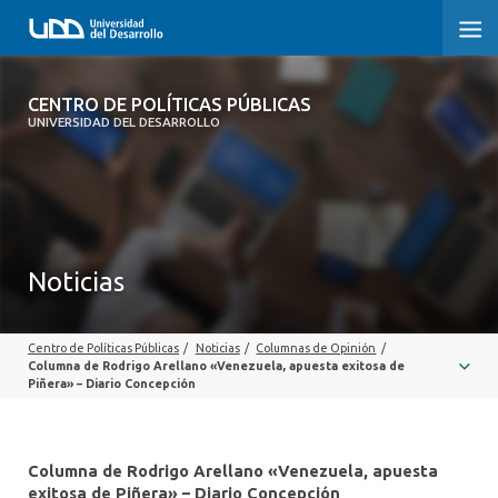
CENTRO DE POLÍTICAS PÚBLICAS
CENTRO DE POLÍTICAS PÚBLICAS
UNIVERSIDAD DEL DESARROLLO
INICIO
SOBRE EL CENTRO
DOCUMENTOS DE TRABAJO
Noticias
Centro de Políticas Públicas
/
Noticias
/
Columnas de Opinión
/
Columna de Rodrigo Arellano «Venezuela, apuesta exitosa de
Piñera» – Diario Concepción
Columna de Rodrigo Arellano «Venezuela, apuesta
exitosa de Piñera» – Diario Concepción