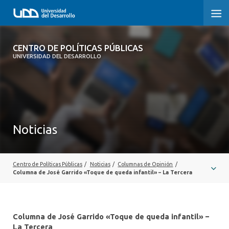
CENTRO DE POLÍTICAS PÚBLICAS
CENTRO DE POLÍTICAS PÚBLICAS
UNIVERSIDAD DEL DESARROLLO
INICIO
SOBRE EL CENTRO
DOCUMENTOS DE TRABAJO
Noticias
Centro de Políticas Públicas
/
Noticias
/
Columnas de Opinión
/
Columna de José Garrido «Toque de queda infantil» – La Tercera
Columna de José Garrido «Toque de queda infantil» –
La Tercera