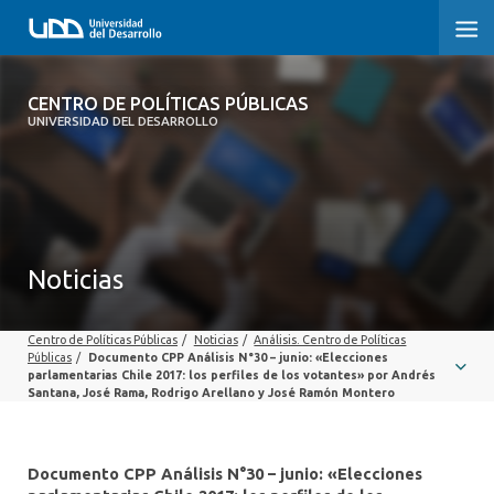
CENTRO DE POLÍTICAS PÚBLICAS
CENTRO DE POLÍTICAS PÚBLICAS
UNIVERSIDAD DEL DESARROLLO
INICIO
SOBRE EL CENTRO
DOCUMENTOS DE TRABAJO
Noticias
Centro de Políticas Públicas
/
Noticias
/
Análisis. Centro de Políticas
Públicas
/
Documento CPP Análisis N°30 – junio: «Elecciones
parlamentarias Chile 2017: los perfiles de los votantes» por Andrés
Santana, José Rama, Rodrigo Arellano y José Ramón Montero
Documento CPP Análisis N°30 – junio: «Elecciones