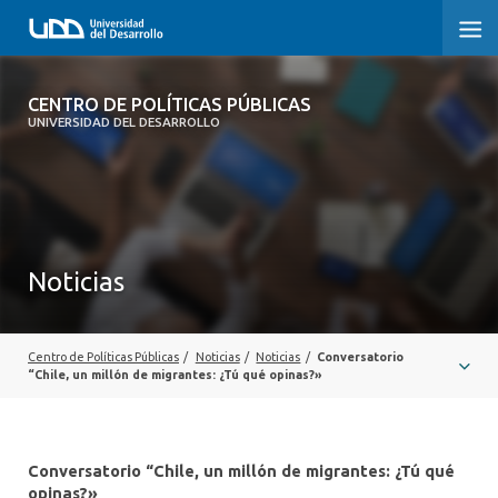
CENTRO DE POLÍTICAS PÚBLICAS
CENTRO DE POLÍTICAS PÚBLICAS
UNIVERSIDAD DEL DESARROLLO
INICIO
SOBRE EL CENTRO
DOCUMENTOS DE TRABAJO
Noticias
Centro de Políticas Públicas
/
Noticias
/
Noticias
/
Conversatorio
“Chile, un millón de migrantes: ¿Tú qué opinas?»
Conversatorio “Chile, un millón de migrantes: ¿Tú qué
opinas?»