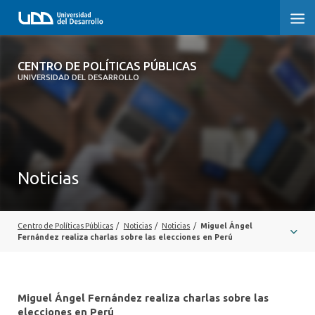
CENTRO DE POLÍTICAS PÚBLICAS
CENTRO DE POLÍTICAS PÚBLICAS
UNIVERSIDAD DEL DESARROLLO
INICIO
SOBRE EL CENTRO
DOCUMENTOS DE TRABAJO
Noticias
Centro de Políticas Públicas
/
Noticias
/
Noticias
/
Miguel Ángel
Fernández realiza charlas sobre las elecciones en Perú
Miguel Ángel Fernández realiza charlas sobre las
elecciones en Perú