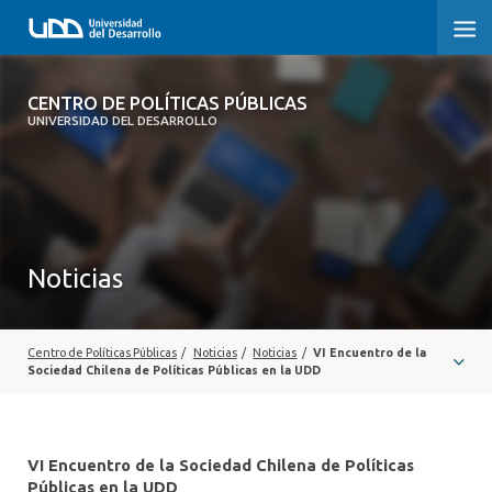
CENTRO DE POLÍTICAS PÚBLICAS
CENTRO DE POLÍTICAS PÚBLICAS
UNIVERSIDAD DEL DESARROLLO
INICIO
SOBRE EL CENTRO
DOCUMENTOS DE TRABAJO
Noticias
Centro de Políticas Públicas
/
Noticias
/
Noticias
/
VI Encuentro de la
Sociedad Chilena de Políticas Públicas en la UDD
VI Encuentro de la Sociedad Chilena de Políticas
Públicas en la UDD