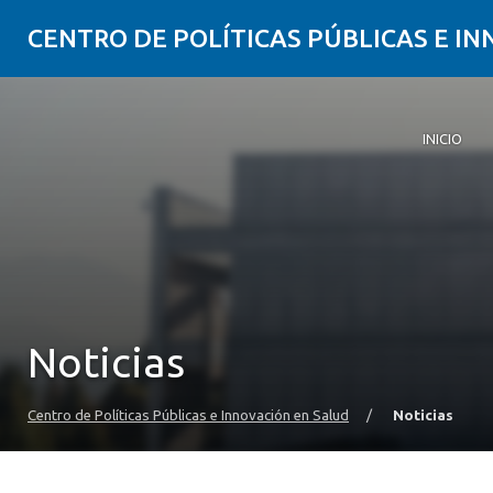
CENTRO DE POLÍTICAS PÚBLICAS E I
INICIO
Inicio
Qué es CI
Quiénes 
Publicaci
Seminarios
Actualida
Comunida
Noticias
Centro de Políticas Públicas e Innovación en Salud
/
Noticias