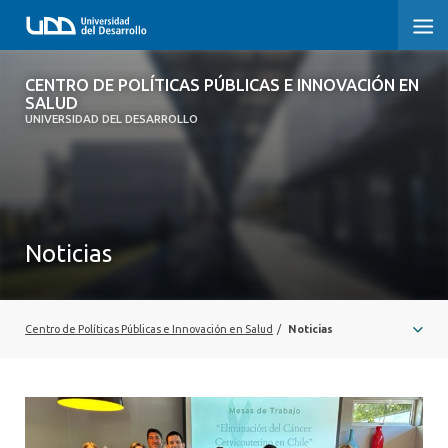
CENTRO DE POLÍTICAS PÚBLICAS E
CENTRO DE POLÍTICAS PÚBLICAS E INNOVACIÓN EN
INNOVACIÓN EN SALUD
SALUD
UNIVERSIDAD DEL DESARROLLO
INICIO
QUÉ ES CIPS
Noticias
QUIÉNES SOMOS
PUBLICACIONES
Centro de Políticas Públicas e Innovación en Salud
/
Noticias
SEMINARIOS, CHARLAS U OTROS
ACTUALIDAD
COMUNIDAD CIPS