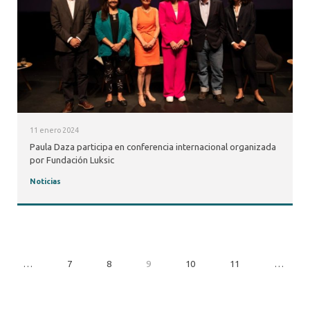
11 enero 2024
Paula Daza participa en conferencia internacional organizada
por Fundación Luksic
Noticias
…
7
8
9
10
11
…