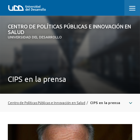
CENTRO DE POLÍTICAS PÚBLICAS E
CENTRO DE POLÍTICAS PÚBLICAS E INNOVACIÓN EN
INNOVACIÓN EN SALUD
SALUD
UNIVERSIDAD DEL DESARROLLO
INICIO
QUÉ ES CIPS
CIPS en la prensa
QUIÉNES SOMOS
PUBLICACIONES
Centro de Políticas Públicas e Innovación en Salud
/
CIPS en la prensa
SEMINARIOS, CHARLAS U OTROS
ACTUALIDAD
COMUNIDAD CIPS