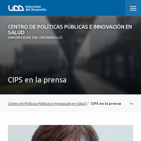
CENTRO DE POLÍTICAS PÚBLICAS E
CENTRO DE POLÍTICAS PÚBLICAS E INNOVACIÓN EN
INNOVACIÓN EN SALUD
SALUD
UNIVERSIDAD DEL DESARROLLO
INICIO
QUÉ ES CIPS
CIPS en la prensa
QUIÉNES SOMOS
PUBLICACIONES
Centro de Políticas Públicas e Innovación en Salud
/
CIPS en la prensa
SEMINARIOS, CHARLAS U OTROS
ACTUALIDAD
COMUNIDAD CIPS