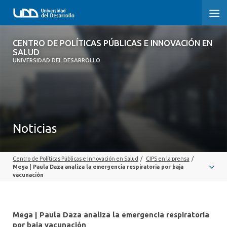
CENTRO DE POLÍTICAS PÚBLICAS E
CENTRO DE POLÍTICAS PÚBLICAS E INNOVACIÓN EN
INNOVACIÓN EN SALUD
SALUD
UNIVERSIDAD DEL DESARROLLO
INICIO
QUÉ ES CIPS
Noticias
QUIÉNES SOMOS
PUBLICACIONES
Centro de Políticas Públicas e Innovación en Salud
/
CIPS en la prensa
/
Mega | Paula Daza analiza la emergencia respiratoria por baja
SEMINARIOS, CHARLAS U OTROS
vacunación
ACTUALIDAD
Mega | Paula Daza analiza la emergencia respiratoria
COMUNIDAD CIPS
por baja vacunación