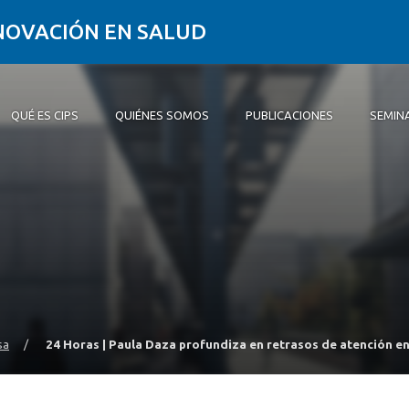
NNOVACIÓN EN SALUD
QUÉ ES CIPS
QUIÉNES SOMOS
PUBLICACIONES
SEMIN
PS
somos
ones
, Charlas u Otros
d
d CIPS
Equipo CIPS
sa
/
24 Horas | Paula Daza profundiza en retrasos de atención 