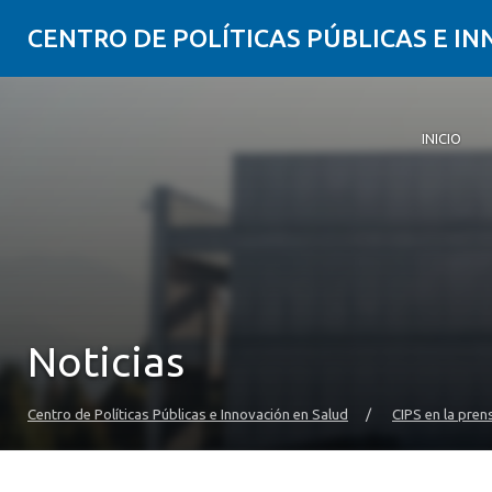
CENTRO DE POLÍTICAS PÚBLICAS E I
INICIO
Inicio
Qué es CI
Quiénes 
Publicaci
Seminarios
Actualida
Comunida
Noticias
Centro de Políticas Públicas e Innovación en Salud
/
CIPS en la pren