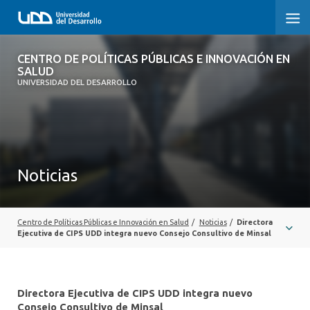
CENTRO DE POLÍTICAS PÚBLICAS E
CENTRO DE POLÍTICAS PÚBLICAS E INNOVACIÓN EN
INNOVACIÓN EN SALUD
SALUD
UNIVERSIDAD DEL DESARROLLO
INICIO
QUÉ ES CIPS
Noticias
QUIÉNES SOMOS
PUBLICACIONES
Centro de Políticas Públicas e Innovación en Salud
/
Noticias
/
Directora
SEMINARIOS, CHARLAS U OTROS
Ejecutiva de CIPS UDD integra nuevo Consejo Consultivo de Minsal
ACTUALIDAD
Directora Ejecutiva de CIPS UDD integra nuevo
COMUNIDAD CIPS
Consejo Consultivo de Minsal