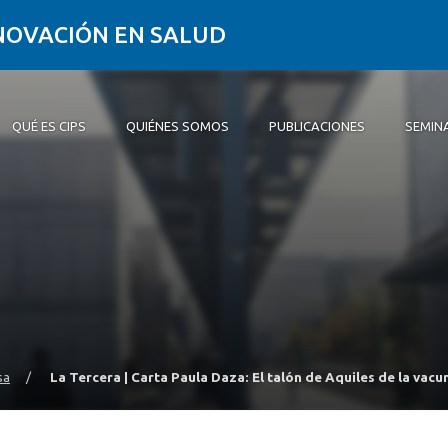
NNOVACIÓN EN SALUD
QUÉ ES CIPS
QUIÉNES SOMOS
PUBLICACIONES
SEMIN
PS
somos
ones
, Charlas u Otros
d
d CIPS
Equipo CIPS
sa
/
La Tercera | Carta Paula Daza: El talón de Aquiles de la vac