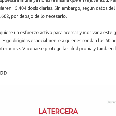
respuesta inmune ya no es la misma que en la juventud. P
uieren 15.404 dosis diarias. Sin embargo, según datos del D
662, por debajo de lo necesario.
equiere un esfuerzo activo para acercar y motivar a este 
esgo dirigidas especialmente a quienes rondan los 60 añ
fermarse. Vacunarse protege la salud propia y también 
 UDD