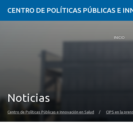
CENTRO DE POLÍTICAS PÚBLICAS E I
INICIO
Inicio
Qué es CI
Quiénes 
Publicaci
Seminarios
Actualida
Comunida
Noticias
Centro de Políticas Públicas e Innovación en Salud
/
CIPS en la pren