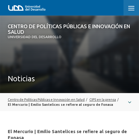
CENTRO DE POLÍTICAS PÚBLICAS E
CENTRO DE POLÍTICAS PÚBLICAS E INNOVACIÓN EN
INNOVACIÓN EN SALUD
SALUD
UNIVERSIDAD DEL DESARROLLO
INICIO
QUÉ ES CIPS
Noticias
QUIÉNES SOMOS
PUBLICACIONES
Centro de Políticas Públicas e Innovación en Salud
/
CIPS en la prensa
/
SEMINARIOS, CHARLAS U OTROS
El Mercurio | Emilio Santelices se refiere al seguro de Fonasa
ACTUALIDAD
El Mercurio | Emilio Santelices se refiere al seguro de
COMUNIDAD CIPS
Fonasa