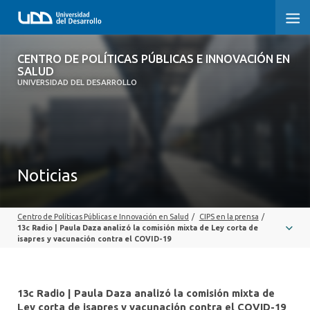
CENTRO DE POLÍTICAS PÚBLICAS E
CENTRO DE POLÍTICAS PÚBLICAS E INNOVACIÓN EN
INNOVACIÓN EN SALUD
SALUD
UNIVERSIDAD DEL DESARROLLO
INICIO
QUÉ ES CIPS
Noticias
QUIÉNES SOMOS
PUBLICACIONES
Centro de Políticas Públicas e Innovación en Salud
/
CIPS en la prensa
/
13c Radio | Paula Daza analizó la comisión mixta de Ley corta de
SEMINARIOS, CHARLAS U OTROS
isapres y vacunación contra el COVID-19
ACTUALIDAD
13c Radio | Paula Daza analizó la comisión mixta de
COMUNIDAD CIPS
Ley corta de isapres y vacunación contra el COVID-19