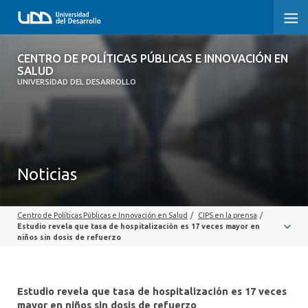
CENTRO DE POLÍTICAS PÚBLICAS E
CENTRO DE POLÍTICAS PÚBLICAS E INNOVACIÓN EN
INNOVACIÓN EN SALUD
SALUD
UNIVERSIDAD DEL DESARROLLO
INICIO
QUÉ ES CIPS
Noticias
QUIÉNES SOMOS
PUBLICACIONES
Centro de Políticas Públicas e Innovación en Salud
/
CIPS en la prensa
/
Estudio revela que tasa de hospitalización es 17 veces mayor en
SEMINARIOS, CHARLAS U OTROS
niños sin dosis de refuerzo
ACTUALIDAD
Estudio revela que tasa de hospitalización es 17 veces
COMUNIDAD CIPS
mayor en niños sin dosis de refuerzo