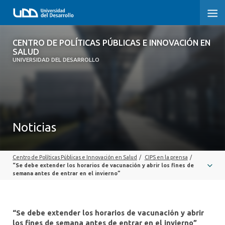
CENTRO DE POLÍTICAS PÚBLICAS E
CENTRO DE POLÍTICAS PÚBLICAS E INNOVACIÓN EN
INNOVACIÓN EN SALUD
SALUD
UNIVERSIDAD DEL DESARROLLO
INICIO
QUÉ ES CIPS
Noticias
QUIÉNES SOMOS
PUBLICACIONES
Centro de Políticas Públicas e Innovación en Salud
/
CIPS en la prensa
/
“Se debe extender los horarios de vacunación y abrir los fines de
SEMINARIOS, CHARLAS U OTROS
semana antes de entrar en el invierno”
ACTUALIDAD
“Se debe extender los horarios de vacunación y abrir
COMUNIDAD CIPS
los fines de semana antes de entrar en el invierno”