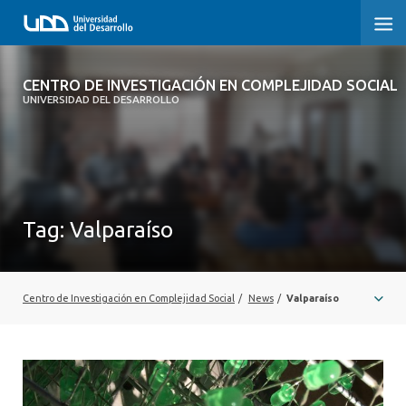
CENTRO DE INVESTIGACIÓN EN
CENTRO DE INVESTIGACIÓN EN COMPLEJIDAD SOCIAL
COMPLEJIDAD SOCIAL
UNIVERSIDAD DEL DESARROLLO
HOME
ABOUT
Tag:
Valparaíso
PEOPLE
PROJECTS
Centro de Investigación en Complejidad Social
/
News
/
Valparaíso
PUBLICATIONS
NEWS
EVENTS