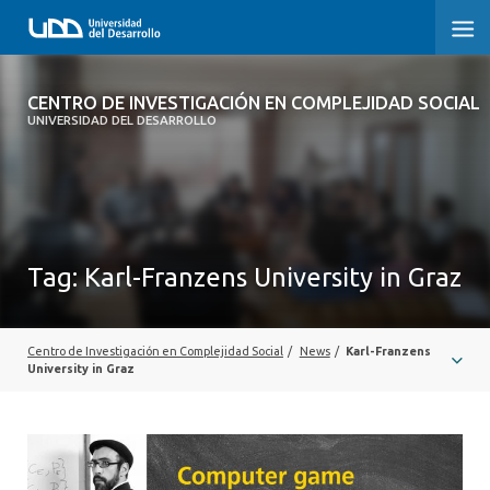
CENTRO DE INVESTIGACIÓN EN
CENTRO DE INVESTIGACIÓN EN COMPLEJIDAD SOCIAL
COMPLEJIDAD SOCIAL
UNIVERSIDAD DEL DESARROLLO
HOME
ABOUT
Tag:
Karl-Franzens University in Graz
PEOPLE
PROJECTS
Centro de Investigación en Complejidad Social
/
News
/
Karl-Franzens
PUBLICATIONS
University in Graz
NEWS
EVENTS