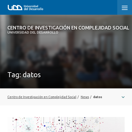
CENTRO DE INVESTIGACIÓN EN
CENTRO DE INVESTIGACIÓN EN COMPLEJIDAD SOCIAL
COMPLEJIDAD SOCIAL
UNIVERSIDAD DEL DESARROLLO
HOME
ABOUT
Tag:
datos
PEOPLE
PROJECTS
Centro de Investigación en Complejidad Social
/
News
/
datos
PUBLICATIONS
NEWS
EVENTS