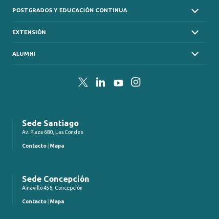
POSTGRADOS Y EDUCACIÓN CONTINUA
EXTENSIÓN
ALUMNI
Twitter
LinkedIn
YouTube
Instagram
Sede Santiago
Av. Plaza 680, Las Condes
Contacto
|
Mapa
Sede Concepción
Ainavillo 456, Concepción
Contacto
|
Mapa