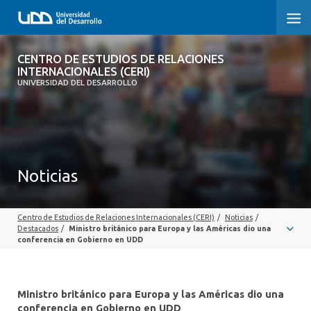
CENTRO DE ESTUDIOS DE RELACIONES
CENTRO DE ESTUDIOS DE RELACIONES
INTERNACIONALES (CERI)
INTERNACIONALES (CERI)
UNIVERSIDAD DEL DESARROLLO
INICIO
SOBRE EL CERI
Noticias
INVESTIGACIÓN Y PUBLICACIONES
EMBAJADORES DEL FUTURO
Centro de Estudios de Relaciones Internacionales (CERI)
/
Noticias
/
Destacados
/
Ministro británico para Europa y las Américas dio una
BOLETÍN PROSPECTIVA INTERNACIONAL
conferencia en Gobierno en UDD
CONVENIOS Y ALIANZAS
Ministro británico para Europa y las Américas dio una
conferencia en Gobierno en UDD