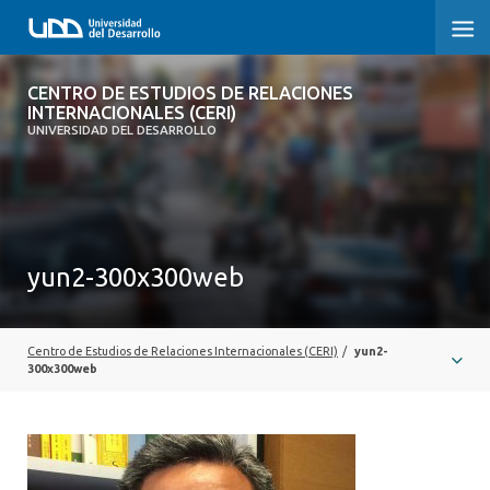
CENTRO DE ESTUDIOS DE RELACIONES
CENTRO DE ESTUDIOS DE RELACIONES
INTERNACIONALES (CERI)
INTERNACIONALES (CERI)
UNIVERSIDAD DEL DESARROLLO
INICIO
SOBRE EL CERI
yun2-300x300web
INVESTIGACIÓN Y PUBLICACIONES
EMBAJADORES DEL FUTURO
Centro de Estudios de Relaciones Internacionales (CERI)
/
yun2-
BOLETÍN PROSPECTIVA INTERNACIONAL
300x300web
CONVENIOS Y ALIANZAS