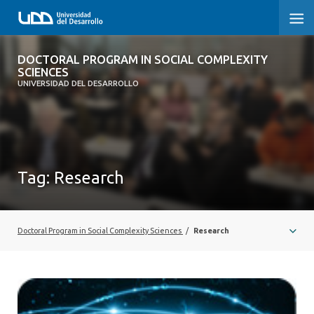
DOCTORAL PROGRAM IN SOCIAL
DOCTORAL PROGRAM IN SOCIAL COMPLEXITY
COMPLEXITY SCIENCES
SCIENCES
UNIVERSIDAD DEL DESARROLLO
HOME
PRESENTATION
Tag:
Research
PEOPLE
PROGRAM
Doctoral Program in Social Complexity Sciences
/
Research
RESEARCH
ADMISSIONS