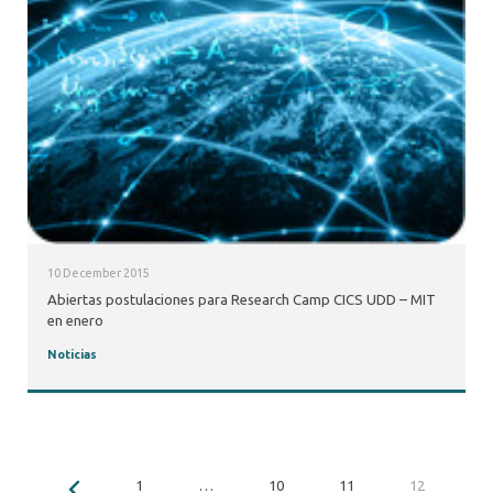
10 December 2015
Abiertas postulaciones para Research Camp CICS UDD – MIT
en enero
Noticias
1
…
10
11
12