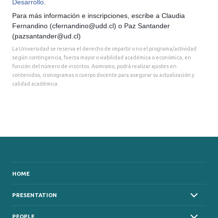
Desarrollo
.
Para más información e inscripciones, escribe a Claudia
Fernandino (
cfernandino@udd.cl
) o Paz Santander
(
pazsantander@ud.cl
)
La Universidad se reserva el derecho de impartir o no el programa/actividad
según contingencia, fuerza mayor o viabilidad académica o económica, en
función del número de inscritos. Asimismo, podrá realizar ajustes en
contenidos, cronogramas o cuerpo docente para asegurar su actualización y
calidad académica.
HOME
PRESENTATION
PEOPLE