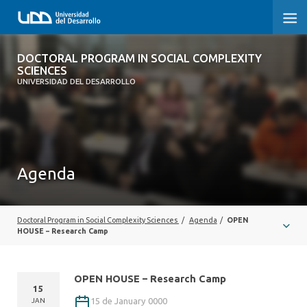
DOCTORAL PROGRAM IN SOCIAL
DOCTORAL PROGRAM IN SOCIAL COMPLEXITY
COMPLEXITY SCIENCES
SCIENCES
UNIVERSIDAD DEL DESARROLLO
HOME
PRESENTATION
Agenda
PEOPLE
PROGRAM
Doctoral Program in Social Complexity Sciences
/
Agenda
/
OPEN
RESEARCH
HOUSE – Research Camp
ADMISSIONS
OPEN HOUSE – Research Camp
15
15 de January 0000
JAN