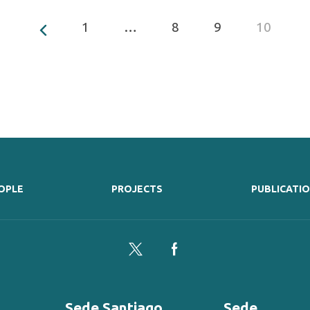
1
…
8
9
10
OPLE
PROJECTS
PUBLICATI
Twitter
Facebook
Sede Santiago
Sede